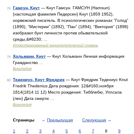
Гамсун, Кнут
— Кнут Гамсун. ГАМСУН (Hamsun)
78
(настоящая фамилия Педерсен) Кнут (1859 1952),
норвежский писатель. В психологических романах “Голод”
(1890), “Мистерии” (1892), “Пан” (1894), “Виктория” (1898)
изобразил бунт личности против обывательской
среды,&#8230; …
Иллюстрированный энциклопедический словарь
Хольманн, Кнут
— Кнут Хольманн Личная информация
79
Гражданство …
Википедия
Тедениус, Кнут Фредрик
— Кнут Фредрик Тедениус Knut
80
Fredrik Thedenius Дата рождения: 12&#160;ноября
1814(1814 11 12) Место рождения: Тибблебю, Уппсала
(лен) Дата смерти …
Википедия
Страницы
←
Предыдущая
Следующая
→
1
2
3
4
5
6
7
8
9