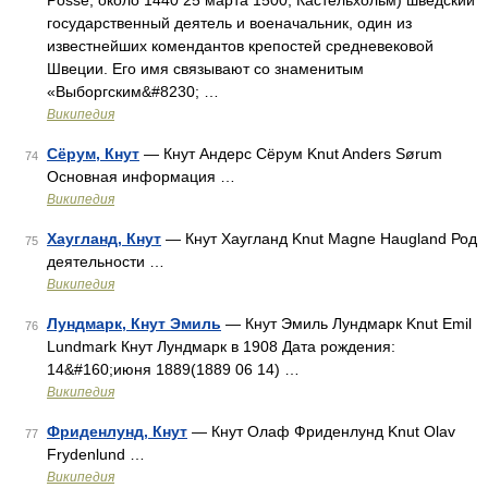
Posse, около 1440 25 марта 1500, Кастельхольм) шведский
государственный деятель и военачальник, один из
известнейших комендантов крепостей средневековой
Швеции. Его имя связывают со знаменитым
«Выборгским&#8230; …
Википедия
Сёрум, Кнут
— Кнут Андерс Сёрум Knut Anders Sørum
74
Основная информация …
Википедия
Хаугланд, Кнут
— Кнут Хаугланд Knut Magne Haugland Род
75
деятельности …
Википедия
Лундмарк, Кнут Эмиль
— Кнут Эмиль Лундмарк Knut Emil
76
Lundmark Кнут Лундмарк в 1908 Дата рождения:
14&#160;июня 1889(1889 06 14) …
Википедия
Фриденлунд, Кнут
— Кнут Олаф Фриденлунд Knut Olav
77
Frydenlund …
Википедия