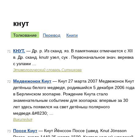
кнут
Толкование
Перевод
Книги
КНУТ.
— Др. р. Из сканд. яз. В памятниках отмечается с XII
71
в. Др. сканд. knutr узел, сук . Первоначальное знач. веревка
с узлами …
Этимологический словарь Ситникова
Медвежонок Кнут
— Кнут 27 марта 2007 Медвежонок Кнут
72
детёныш белого медведя, родившийся 5 декабря 2006 года
в Берлинском зоопарке. Рождение Кнута стало
знаменательным событием для зоопарка: впервые за 30
лет здесь появился на свет детёныш полярного
медведя.&#8230; …
Википедия
Поссе Кнут
— Кнут Йёнссон Поссе (швед. Knut Jönsson
73